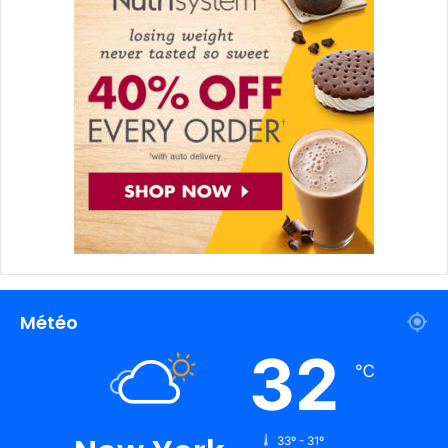
Météo
32
℃
33º - 31º