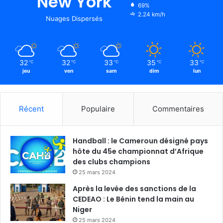
New York
69%
2.24 km/h
Nuages Dispersés
32
32
33
35
33
℃
℃
℃
℃
℃
jeu
ven
sam
dim
lun
Récent
Populaire
Commentaires
Handball : le Cameroun désigné pays
hôte du 45e championnat d’Afrique
des clubs champions
25 mars 2024
Après la levée des sanctions de la
CEDEAO : Le Bénin tend la main au
Niger
25 mars 2024