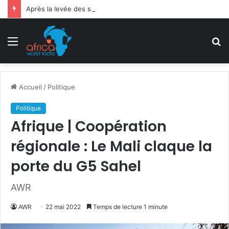
Après la levée des sanctions de la CEDEAO : Le Bénin tend la main au Niger
Menu
R
Accueil
/
Politique
Politique
Afrique | Coopération
régionale : Le Mali claque la
porte du G5 Sahel
AWR
AWR
22 mai 2022
Temps de lecture 1 minute