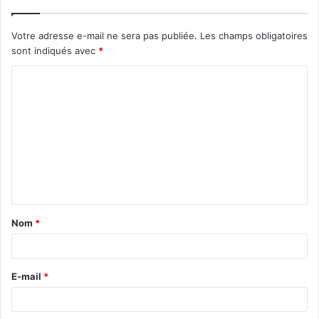
Votre adresse e-mail ne sera pas publiée.
Les champs obligatoires
sont indiqués avec
*
C
o
m
m
e
n
t
Nom
*
a
i
r
E-mail
*
e
*