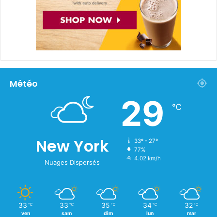
Météo
29
℃
New York
33º - 27º
77%
4.02 km/h
Nuages Dispersés
33
33
35
34
32
℃
℃
℃
℃
℃
ven
sam
dim
lun
mar