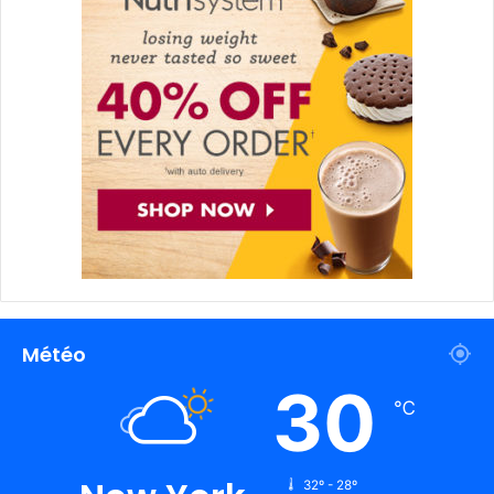
Météo
30
℃
32º - 28º