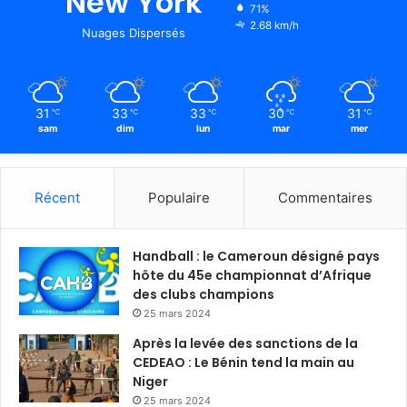
New York
71%
2.68 km/h
Nuages Dispersés
31
33
33
30
31
℃
℃
℃
℃
℃
sam
dim
lun
mar
mer
Récent
Populaire
Commentaires
Handball : le Cameroun désigné pays
hôte du 45e championnat d’Afrique
des clubs champions
25 mars 2024
Après la levée des sanctions de la
CEDEAO : Le Bénin tend la main au
Niger
25 mars 2024