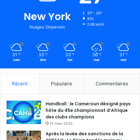
New York
31º - 26º
81%
2.68 km/h
Nuages Dispersés
31
33
33
30
31
℃
℃
℃
℃
℃
sam
dim
lun
mar
mer
Récent
Populaire
Commentaires
Handball : le Cameroun désigné pays
hôte du 45e championnat d’Afrique
des clubs champions
25 mars 2024
Après la levée des sanctions de la