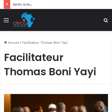
Après la levée des sanctions de la CEDEAO : Le Bénin tend la main au Niger
Menu
R
Accueil
/
Facilitateur Thomas Boni Yayi
Facilitateur
Thomas Boni Yayi