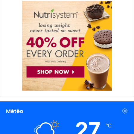
Météo
27
℃