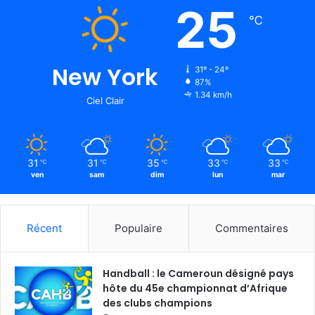
25
℃
New York
31º - 24º
87%
1.34 km/h
Ciel Clair
31
31
35
33
33
℃
℃
℃
℃
℃
ven
sam
dim
lun
mar
Récent
Populaire
Commentaires
Handball : le Cameroun désigné pays
hôte du 45e championnat d’Afrique
des clubs champions