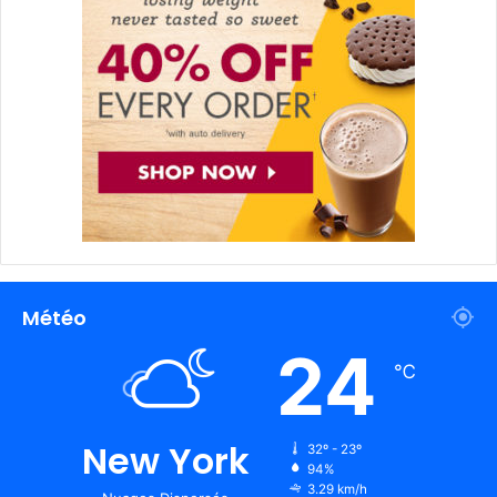
Météo
24
℃
New York
32º - 23º
94%
3.29 km/h