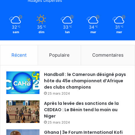
Nuages Dispersés
32
35
33
34
31
℃
℃
℃
℃
℃
sam
dim
lun
mar
mer
Récent
Populaire
Commentaires
Handball : le Cameroun désigné pays
hôte du 45e championnat d’Afrique
des clubs champions
25 mars 2024
Après la levée des sanctions de la
CEDEAO : Le Bénin tend la main au
Niger
25 mars 2024
Ghana | 3e Forum International Kofi