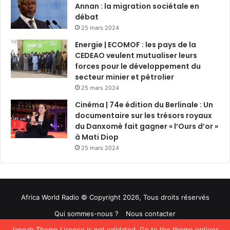
Annan : la migration sociétale en
débat
25 mars 2024
Energie | ECOMOF : les pays de la
CEDEAO veulent mutualiser leurs
forces pour le développement du
secteur minier et pétrolier
25 mars 2024
Cinéma | 74e édition du Berlinale : Un
documentaire sur les trésors royaux
du Danxomè fait gagner « l’Ours d’or »
à Mati Diop
25 mars 2024
Africa World Radio © Copyright 2026, Tous droits réservés
Qui sommes-nous ?
Nous contacter
Jannah Theme
License is not validated, Go to the theme options