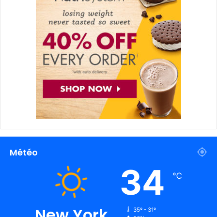
Météo
34
℃
New York
35º - 31º