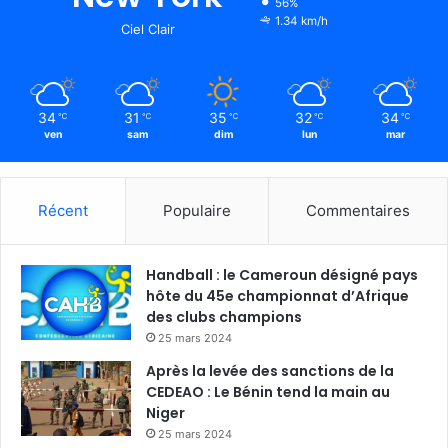
56%
1.34 km/h
Ciel Clair
34
31
35
32
34
℃
℃
℃
℃
℃
ven
sam
dim
lun
mar
Récent
Populaire
Commentaires
Handball : le Cameroun désigné pays
hôte du 45e championnat d’Afrique
des clubs champions
25 mars 2024
Après la levée des sanctions de la
CEDEAO : Le Bénin tend la main au
Niger
25 mars 2024