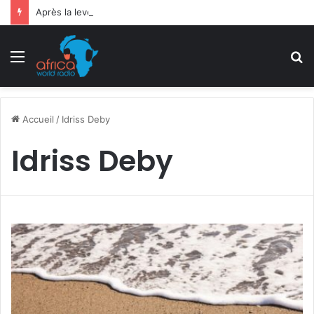
Après la levée des sanctions de la CEDEAO : Le Bénin tend la main au Niger
Menu
R
Accueil
/
Idriss Deby
Idriss Deby