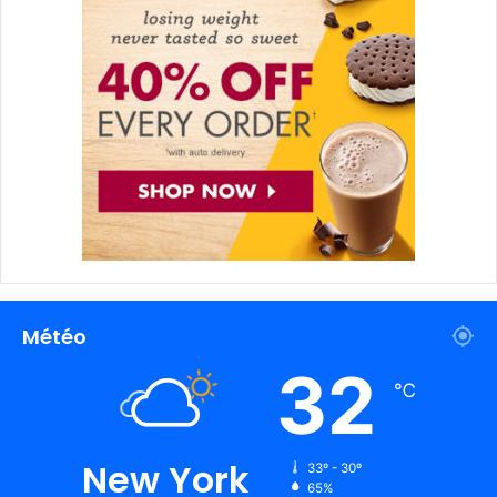
Météo
32
℃
New York
33º - 30º
65%