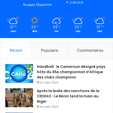
3.58 km/h
Nuages Dispersés
31
33
33
33
31
℃
℃
℃
℃
℃
sam
dim
lun
mar
mer
Récent
Populaire
Commentaires
Handball : le Cameroun désigné pays
hôte du 45e championnat d’Afrique
des clubs champions
25 mars 2024
Après la levée des sanctions de la
CEDEAO : Le Bénin tend la main au
Niger
25 mars 2024