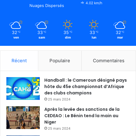
4.02 km/h
Nuages Dispersés
32
33
35
33
32
℃
℃
℃
℃
℃
ven
sam
dim
lun
mar
Récent
Populaire
Commentaires
Handball : le Cameroun désigné pays
hôte du 45e championnat d’Afrique
des clubs champions
25 mars 2024
Après la levée des sanctions de la
CEDEAO : Le Bénin tend la main au
Niger
25 mars 2024