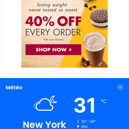
Météo
31
℃
New York
32º - 26º
69%