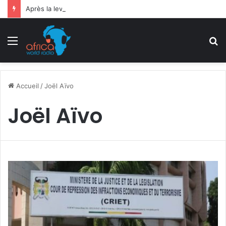
Après la levée des sanctions de la CEDEAO : Le Bénin tend la main au Niger
Menu
R
Accueil
/
Joël Aïvo
Joël Aïvo