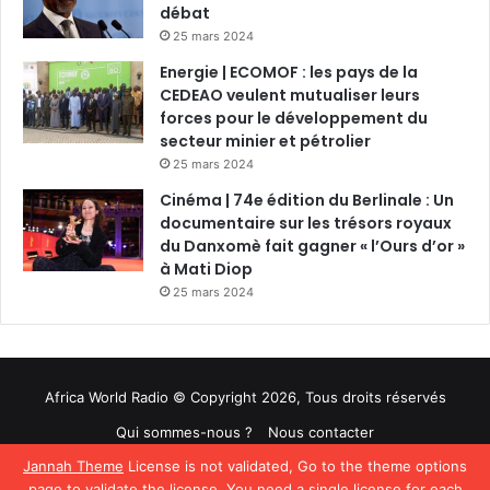
débat
25 mars 2024
Energie | ECOMOF : les pays de la
CEDEAO veulent mutualiser leurs
forces pour le développement du
secteur minier et pétrolier
25 mars 2024
Cinéma | 74e édition du Berlinale : Un
documentaire sur les trésors royaux
du Danxomè fait gagner « l’Ours d’or »
à Mati Diop
25 mars 2024
Africa World Radio © Copyright 2026, Tous droits réservés
Qui sommes-nous ?
Nous contacter
Jannah Theme
License is not validated, Go to the theme options
Facebook
Twitter
YouTube
page to validate the license, You need a single license for each