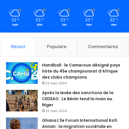
32
33
33
33
32
℃
℃
℃
℃
℃
sam
dim
lun
mar
mer
Récent
Populaire
Commentaires
Handball : le Cameroun désigné pays
hôte du 45e championnat d’Afrique
des clubs champions
25 mars 2024
Après la levée des sanctions de la
CEDEAO : Le Bénin tend la main au
Niger
25 mars 2024
Ghana | 3e Forum International Kofi
Annan : la migration sociétale en