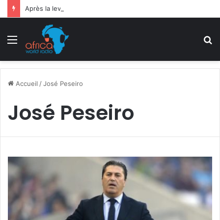
Après la levée des sanctions de la CEDEAO : Le Bénin tend la main au Niger
Menu
R
Accueil
/
José Peseiro
José Peseiro