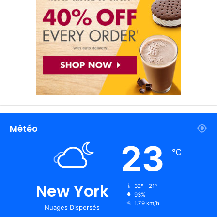
Météo
23
℃
New York
32º - 21º
93%
1.79 km/h
Nuages Dispersés