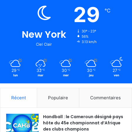
29
℃
New York
30º - 23º
56%
3.13 km/h
Ciel Clair
29
32
30
30
27
℃
℃
℃
℃
℃
lun
mar
mer
jeu
ven
Récent
Populaire
Commentaires
Handball : le Cameroun désigné pays
hôte du 45e championnat d’Afrique
des clubs champions