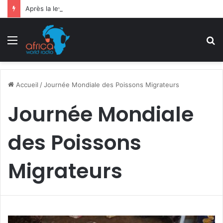
Après la levée des sanctions de la CEDEAO : Le Bénin tend la main au Niger
Menu
R
Accueil
/
Journée Mondiale des Poissons Migrateurs
Journée Mondiale
des Poissons
Migrateurs