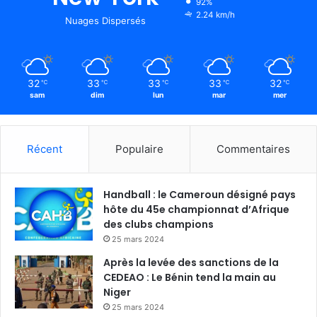
92%
2.24 km/h
Nuages Dispersés
32
33
33
33
32
℃
℃
℃
℃
℃
sam
dim
lun
mar
mer
Récent
Populaire
Commentaires
Handball : le Cameroun désigné pays
hôte du 45e championnat d’Afrique
des clubs champions
25 mars 2024
Après la levée des sanctions de la
CEDEAO : Le Bénin tend la main au
Niger
25 mars 2024