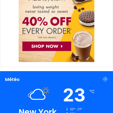
Météo
23
℃
New York
32º - 21º