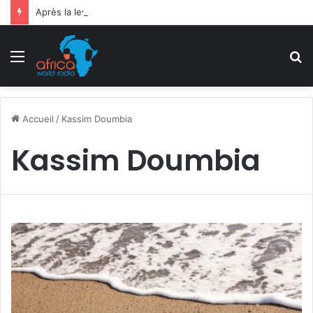
Après la levée des sanctions de la CEDEAO : Le Bénin tend la main au Niger
Menu
R
Accueil
/
Kassim Doumbia
Kassim Doumbia