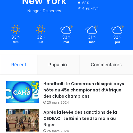
New York
68%
4.92 km/h
Nuages Dispersés
33
32
33
31
32
℃
℃
℃
℃
℃
dim
lun
mar
mer
jeu
Récent
Populaire
Commentaires
Handball : le Cameroun désigné pays
hôte du 45e championnat d’Afrique
des clubs champions
25 mars 2024
Après la levée des sanctions de la
CEDEAO : Le Bénin tend la main au
Niger
25 mars 2024