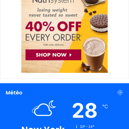
Météo
28
℃
33º - 24º