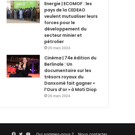
Energie | ECOMOF : les
pays de la CEDEAO
veulent mutualiser leurs
forces pour le
développement du
secteur minier et
pétrolier
25 mars 2024
Cinéma | 74e édition du
Berlinale : Un
documentaire sur les
trésors royaux du
Danxomè fait gagner «
l’Ours d’or » à Mati Diop
25 mars 2024
Facebook
Twitter
YouTube
Qui sommes-nous ?
Nous contacter