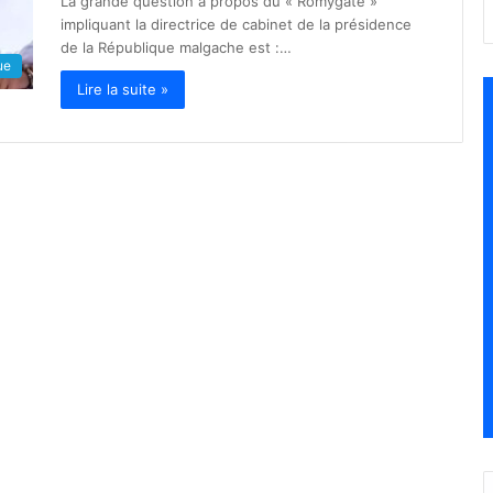
La grande question à propos du « Romygate »
impliquant la directrice de cabinet de la présidence
de la République malgache est :…
ue
Lire la suite »