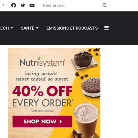
Facebook
Twitter
YouTube
Rechercher
Sidebar
TECH
SANTÉ
EMISSIONS ET PODCASTS
(barre
latérale)