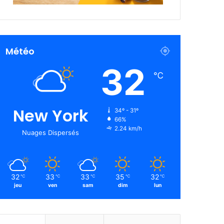
Météo
32
℃
New York
34º - 31º
66%
2.24 km/h
Nuages Dispersés
32
33
33
35
32
℃
℃
℃
℃
℃
jeu
ven
sam
dim
lun