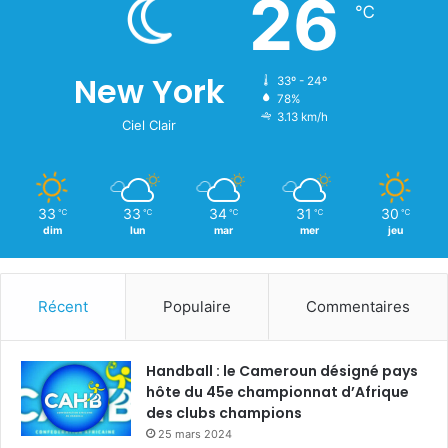
26
℃
New York
33º - 24º
78%
3.13 km/h
Ciel Clair
33
33
34
31
30
℃
℃
℃
℃
℃
dim
lun
mar
mer
jeu
Récent
Populaire
Commentaires
Handball : le Cameroun désigné pays
hôte du 45e championnat d’Afrique
des clubs champions
25 mars 2024