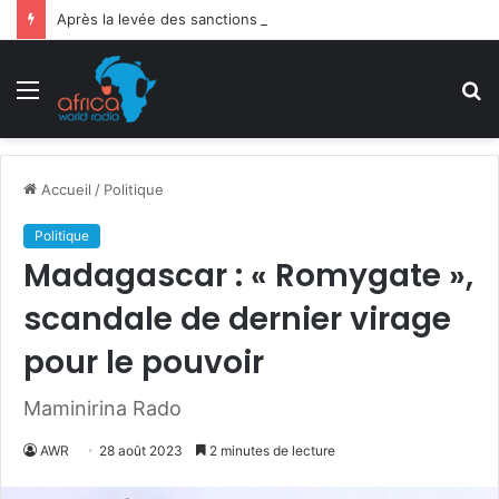
Après la levée des sanctions de la CEDEAO : Le Bénin tend la main au Niger
Menu
R
Accueil
/
Politique
Politique
Madagascar : « Romygate »,
scandale de dernier virage
pour le pouvoir
Maminirina Rado
AWR
28 août 2023
2 minutes de lecture