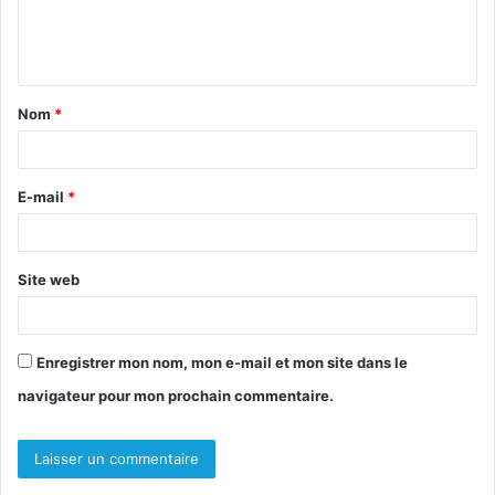
e
n
t
Nom
*
a
i
r
E-mail
*
e
*
Site web
Enregistrer mon nom, mon e-mail et mon site dans le
navigateur pour mon prochain commentaire.