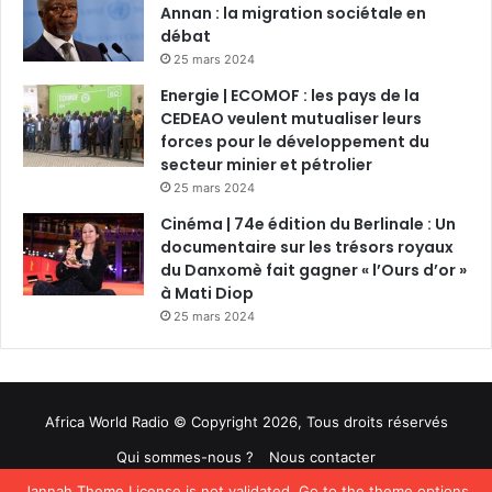
Annan : la migration sociétale en
débat
25 mars 2024
Energie | ECOMOF : les pays de la
CEDEAO veulent mutualiser leurs
forces pour le développement du
secteur minier et pétrolier
25 mars 2024
Cinéma | 74e édition du Berlinale : Un
documentaire sur les trésors royaux
du Danxomè fait gagner « l’Ours d’or »
à Mati Diop
25 mars 2024
Africa World Radio © Copyright 2026, Tous droits réservés
Qui sommes-nous ?
Nous contacter
Jannah Theme
License is not validated, Go to the theme options