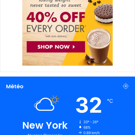
Météo
32
℃
New York
33º - 26º
68%
0.89 km/h