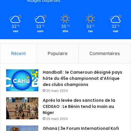
Nuages Dispersés
32
33
35
33
32
℃
℃
℃
℃
℃
ven
sam
dim
lun
mar
Récent
Populaire
Commentaires
Handball : le Cameroun désigné pays
hôte du 45e championnat d’Afrique
des clubs champions
25 mars 2024
Après la levée des sanctions de la
CEDEAO : Le Bénin tend la main au
Niger
25 mars 2024
Ghana | 3e Forum International Kofi