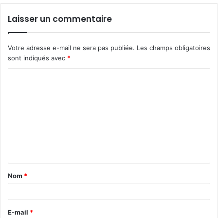
Laisser un commentaire
Votre adresse e-mail ne sera pas publiée.
Les champs obligatoires
sont indiqués avec
*
C
o
m
m
e
n
t
Nom
*
a
i
r
E-mail
*