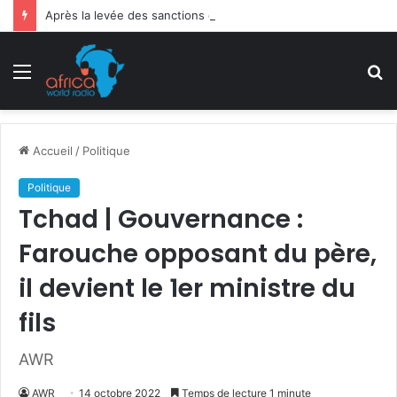
Après la levée des sanctions de la CEDEAO : Le Bénin tend la main au Niger
Menu
R
Accueil
/
Politique
Politique
Tchad | Gouvernance :
Farouche opposant du père,
il devient le 1er ministre du
fils
AWR
AWR
14 octobre 2022
Temps de lecture 1 minute