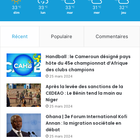
33
33
33
31
32
℃
℃
℃
℃
℃
dim
lun
mar
mer
jeu
Récent
Populaire
Commentaires
Handball : le Cameroun désigné pays
hôte du 45e championnat d’Afrique
des clubs champions
25 mars 2024
Après la levée des sanctions de la
CEDEAO : Le Bénin tend la main au
Niger
25 mars 2024
Ghana | 3e Forum International Kofi
Annan : la migration sociétale en
débat
25 mars 2024