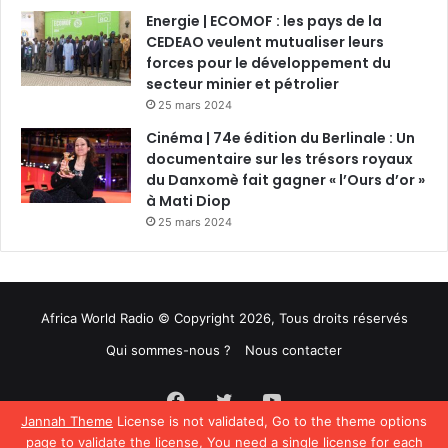
Energie | ECOMOF : les pays de la
CEDEAO veulent mutualiser leurs
forces pour le développement du
secteur minier et pétrolier
25 mars 2024
Cinéma | 74e édition du Berlinale : Un
documentaire sur les trésors royaux
du Danxomè fait gagner « l’Ours d’or »
à Mati Diop
25 mars 2024
Africa World Radio © Copyright 2026, Tous droits réservés
Qui sommes-nous ?
Nous contacter
Facebook
Twitter
YouTube
Jannah Theme
License is not validated, Go to the theme options
page to validate the license, You need a single license for each