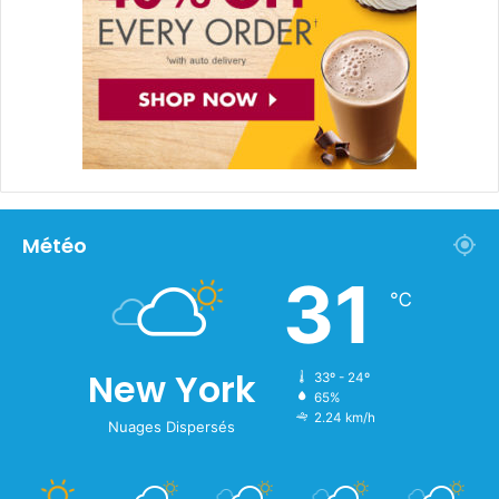
Météo
31
℃
New York
33º - 24º
65%
2.24 km/h
Nuages Dispersés