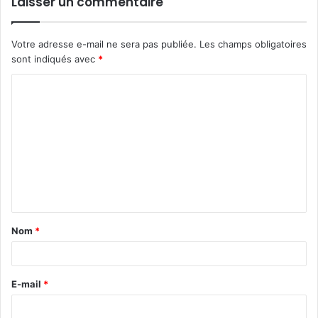
Laisser un commentaire
Votre adresse e-mail ne sera pas publiée.
Les champs obligatoires
sont indiqués avec
*
C
o
m
m
e
n
t
Nom
*
a
i
r
E-mail
*
e