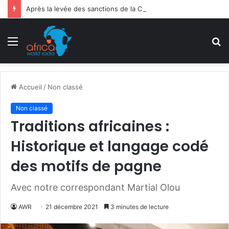
Après la levée des sanctions de la CEDEAO : Le Bénin tend la main au Niger
Menu
R
Accueil
/
Non classé
Non classé
Traditions africaines :
Historique et langage codé
des motifs de pagne
Avec notre correspondant Martial Olou
AWR
21 décembre 2021
3 minutes de lecture