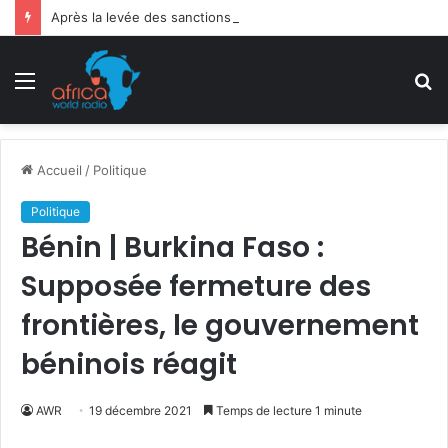
Après la levée des sanctions de la CEDEAO : Le Bénin tend la main au Niger
Menu
R
Accueil
/
Politique
Politique
Bénin | Burkina Faso :
Supposée fermeture des
frontières, le gouvernement
béninois réagit
AWR
19 décembre 2021
Temps de lecture 1 minute