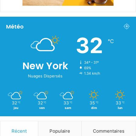
Météo
32
℃
New York
34º - 31º
69%
1.34 km/h
Nuages Dispersés
32
32
33
35
33
℃
℃
℃
℃
℃
jeu
ven
sam
dim
lun
Récent
Populaire
Commentaires