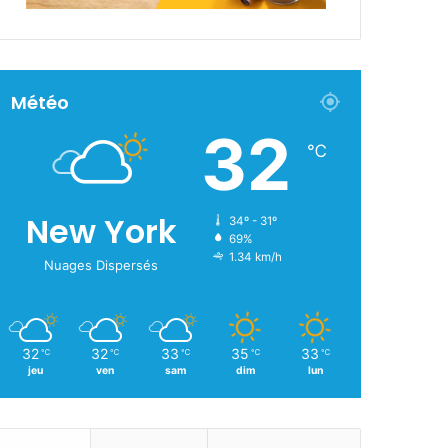
Météo
32
℃
New York
34º - 31º
69%
1.34 km/h
Nuages Dispersés
32
32
33
35
33
℃
℃
℃
℃
℃
jeu
ven
sam
dim
lun