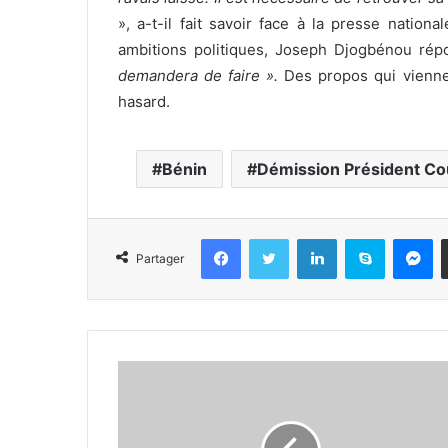
», a-t-il fait savoir face à la presse nation
ambitions politiques, Joseph Djogbénou rép
demandera de faire ».
Des propos qui vienne
hasard.
Bénin
Démission Président Cou
Facebook
Twitter
Linkedin
Skype
Messenger
Partager