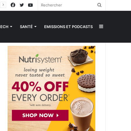
Facebook
Twitter
YouTube
Rechercher
Sidebar
TECH
SANTÉ
EMISSIONS ET PODCASTS
(barre
latérale)