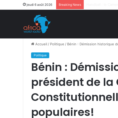
Après la levée des
jeudi 6 août 2026
Breaking News
Accueil
/
Politique
/
Bénin : Démission historique d
Politique
Bénin : Démissi
président de la
Constitutionnell
populaires!