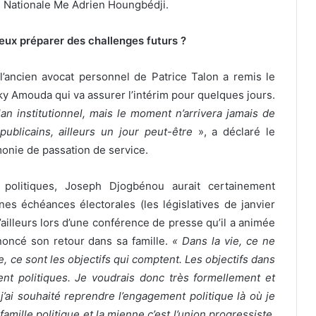
ée Nationale Me Adrien Houngbédji.
eux préparer des challenges futurs ?
 l’ancien avocat personnel de Patrice Talon a remis le
cky Amouda qui va assurer l’intérim pour quelques jours.
 institutionnel, mais le moment n’arrivera jamais de
publicains, ailleurs un jour peut-être
», a déclaré le
onie de passation de service.
 politiques, Joseph Djogbénou aurait certainement
s échéances électorales (les législatives de janvier
’ailleurs lors d’une conférence de presse qu’il a animée
oncé son retour dans sa famille.
« Dans la vie, ce ne
e, ce sont les objectifs qui comptent. Les objectifs dans
nt politiques. Je voudrais donc très formellement et
’ai souhaité reprendre l’engagement politique là où je
 famille politique et la mienne c’est l’union progressiste.