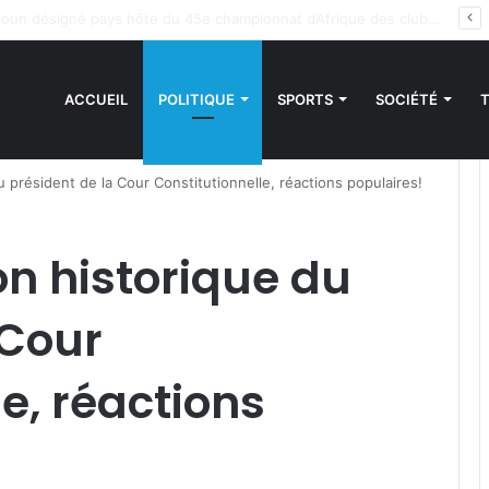
 sanctions de la CEDEAO : Le Bénin tend la main au Niger
ACCUEIL
POLITIQUE
SPORTS
SOCIÉTÉ
u président de la Cour Constitutionnelle, réactions populaires!
on historique du
 Cour
e, réactions