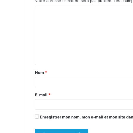
Votre adresse e-mail ne sera pas publiée.
Les champ
C
o
m
m
e
n
t
Nom
*
a
i
r
E-mail
*
e
*
Enregistrer mon nom, mon e-mail et mon site da