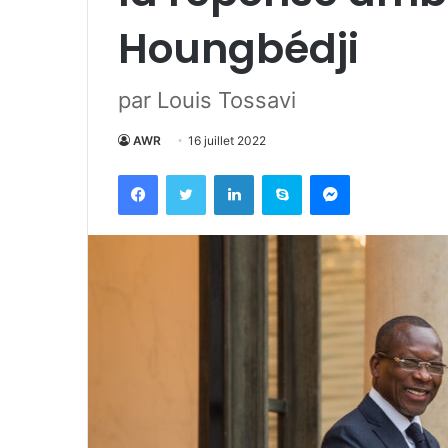
Houngbédji
par Louis Tossavi
AWR
16 juillet 2022
Facebook
Twitter
Linkedin
Skype
Messenger