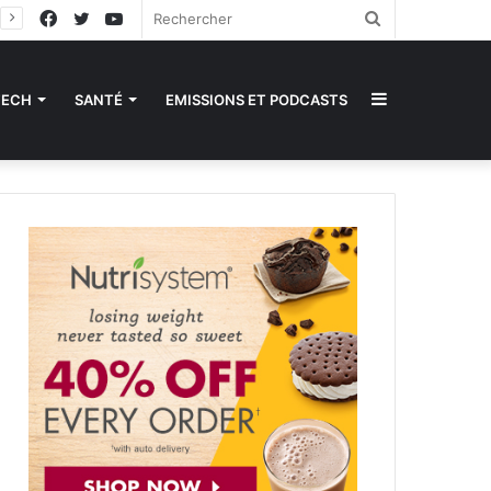
Facebook
Twitter
YouTube
Rechercher
Sidebar
TECH
SANTÉ
EMISSIONS ET PODCASTS
(barre
latérale)