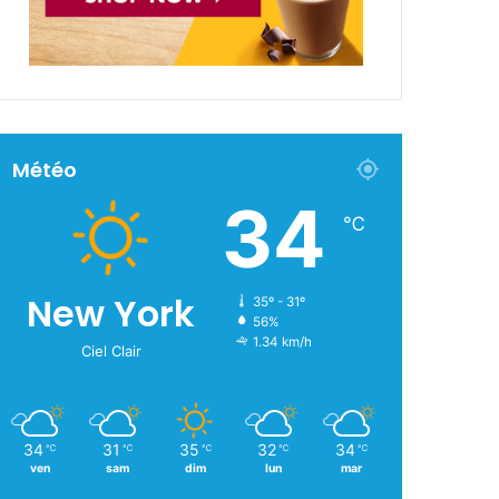
Météo
34
℃
New York
35º - 31º
56%
1.34 km/h
Ciel Clair
34
31
35
32
34
℃
℃
℃
℃
℃
ven
sam
dim
lun
mar