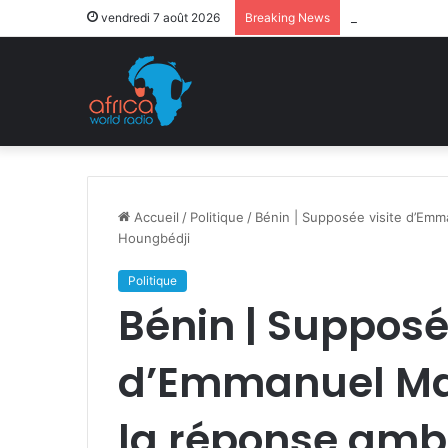
Après la levée 
vendredi 7 août 2026
Breaking News
Accueil
/
Politique
/
Bénin | Supposée visite d’Em
Houngbédji
Politique
Bénin | Supposé
d’Emmanuel Mac
la réponse amb