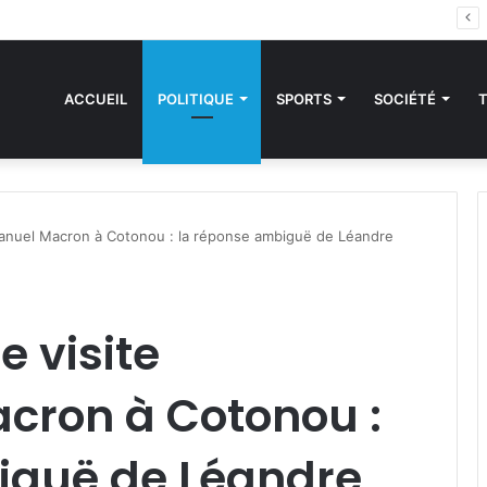
des sanctions de la CEDEAO : Le Bénin tend la main au Niger
ACCUEIL
POLITIQUE
SPORTS
SOCIÉTÉ
manuel Macron à Cotonou : la réponse ambiguë de Léandre
e visite
ron à Cotonou :
iguë de Léandre