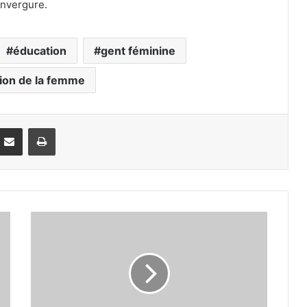
envergure.
éducation
gent féminine
ion de la femme
Partager par email
Imprimer