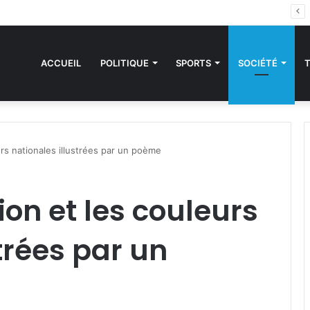
 des sanctions de la CEDEAO : Le Bénin tend la main au Niger
ACCUEIL
POLITIQUE
SPORTS
SOCIÉTÉ
urs nationales illustrées par un poème
ion et les couleurs
trées par un