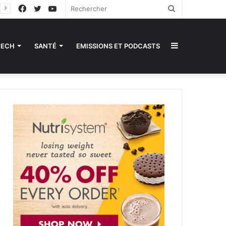
Facebook
Twitter
YouTube
Rechercher
Sidebar
TECH
SANTÉ
EMISSIONS ET PODCASTS
(barre
latérale)