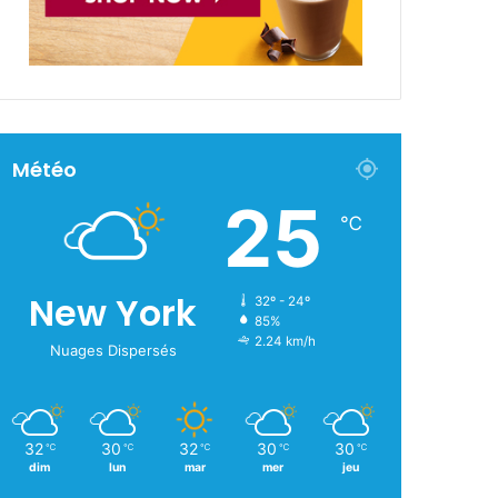
Météo
25
℃
New York
32º - 24º
85%
2.24 km/h
Nuages Dispersés
32
30
32
30
30
℃
℃
℃
℃
℃
dim
lun
mar
mer
jeu