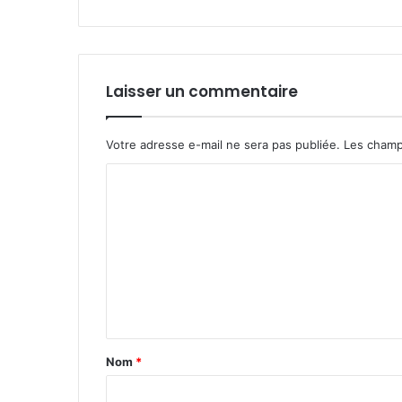
Laisser un commentaire
Votre adresse e-mail ne sera pas publiée.
Les champ
C
o
m
m
e
n
t
Nom
*
a
i