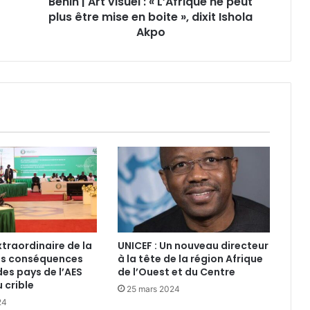
Bénin | Art visuel : « L’Afrique ne peut
plus être mise en boite », dixit Ishola
Akpo
raordinaire de la
UNICEF : Un nouveau directeur
es conséquences
à la tête de la région Afrique
des pays de l’AES
de l’Ouest et du Centre
 crible
25 mars 2024
24