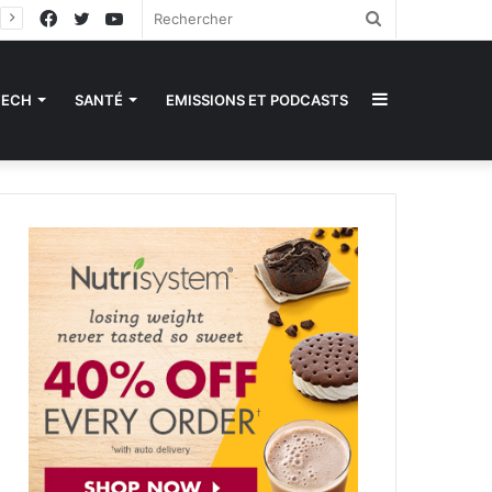
Facebook
Twitter
YouTube
Rechercher
Sidebar
TECH
SANTÉ
EMISSIONS ET PODCASTS
(barre
latérale)