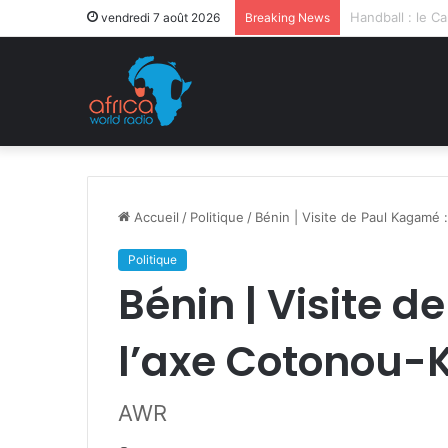
Après la levée 
vendredi 7 août 2026
Breaking News
Accueil
/
Politique
/
Bénin | Visite de Paul Kagamé :
Politique
Bénin | Visite 
l’axe Cotonou-K
AWR