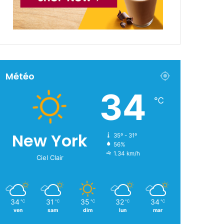
Météo
34
℃
New York
35º - 31º
56%
1.34 km/h
Ciel Clair
34
31
35
32
34
℃
℃
℃
℃
℃
ven
sam
dim
lun
mar