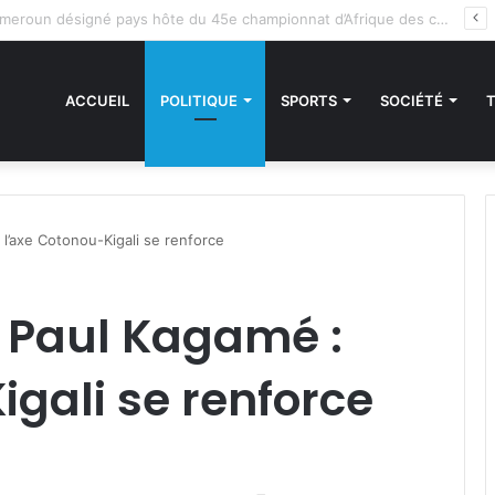
des sanctions de la CEDEAO : Le Bénin tend la main au Niger
ACCUEIL
POLITIQUE
SPORTS
SOCIÉTÉ
 l’axe Cotonou-Kigali se renforce
de Paul Kagamé :
igali se renforce