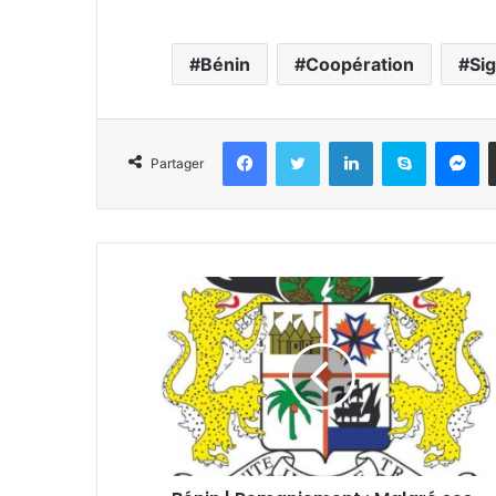
Bénin
Coopération
Si
Facebook
Twitter
Linkedin
Skype
Messenger
Partager