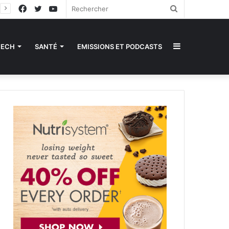
Facebook
Twitter
YouTube
Rechercher
Sidebar
TECH
SANTÉ
EMISSIONS ET PODCASTS
(barre
latérale)