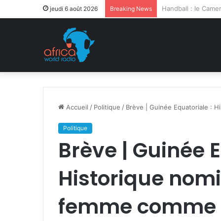
Après la levée des
jeudi 6 août 2026
Breaking News
Accueil
/
Politique
/
Brève | Guinée Equatoriale : 
Politique
Brève | Guinée E
Historique nomi
femme comme 1è