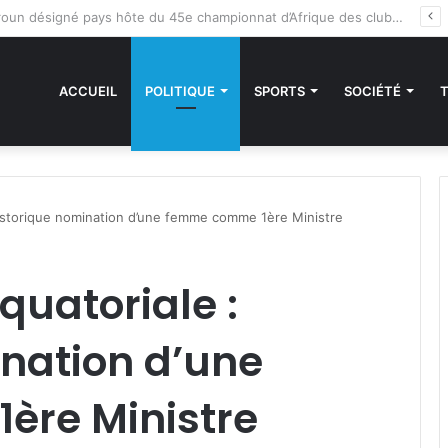
 sanctions de la CEDEAO : Le Bénin tend la main au Niger
ACCUEIL
POLITIQUE
SPORTS
SOCIÉTÉ
Historique nomination d’une femme comme 1ère Ministre
quatoriale :
nation d’une
re Ministre