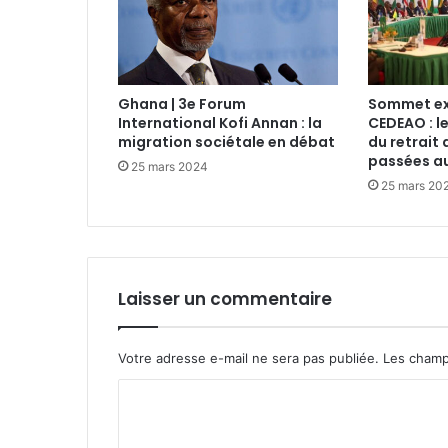
Ghana | 3e Forum
Sommet ext
International Kofi Annan : la
CEDEAO : l
migration sociétale en débat
du retrait 
passées au
25 mars 2024
25 mars 20
Laisser un commentaire
Votre adresse e-mail ne sera pas publiée.
Les champ
C
o