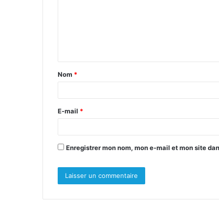
m
m
e
n
t
Nom
*
a
i
r
E-mail
*
e
*
Enregistrer mon nom, mon e-mail et mon site da