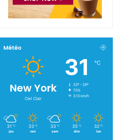
Météo
31
℃
New York
33º - 29º
70%
3.13 km/h
Ciel Clair
31
33
33
35
32
℃
℃
℃
℃
℃
jeu
ven
sam
dim
lun