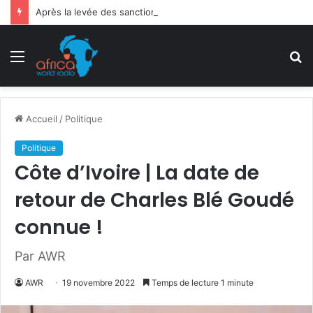
Après la levée des sanctions de la CEDEAO : Le Bénin tend la main au Niger
Menu
R
Accueil
/
Politique
Politique
Côte d’Ivoire | La date de
retour de Charles Blé Goudé
connue !
Par AWR
AWR
19 novembre 2022
Temps de lecture 1 minute