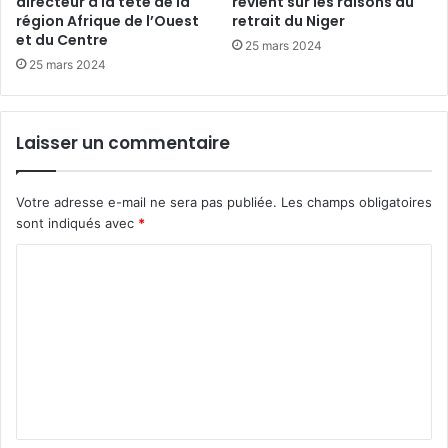
directeur à la tête de la
revient sur les raisons du
région Afrique de l’Ouest
retrait du Niger
et du Centre
25 mars 2024
25 mars 2024
Laisser un commentaire
Votre adresse e-mail ne sera pas publiée.
Les champs obligatoires
sont indiqués avec
*
C
o
m
m
e
n
t