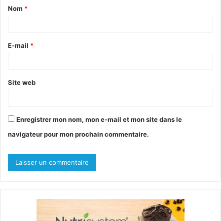
Nom
*
a
i
r
E-mail
*
e
*
Site web
Enregistrer mon nom, mon e-mail et mon site dans le
navigateur pour mon prochain commentaire.