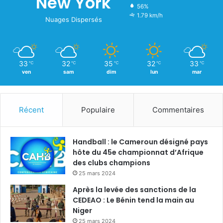
New York
56%
1.79 km/h
Nuages Dispersés
33
32
35
32
33
℃
℃
℃
℃
℃
ven
sam
dim
lun
mar
Récent
Populaire
Commentaires
Handball : le Cameroun désigné pays
hôte du 45e championnat d’Afrique
des clubs champions
25 mars 2024
Après la levée des sanctions de la
CEDEAO : Le Bénin tend la main au
Niger
25 mars 2024