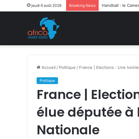
Après la levée des
jeudi 6 août 2026
Breaking News
Accueil
/
Politique
/
France | Elections : Une Ivoir
Politique
France | Electio
élue députée à
Nationale