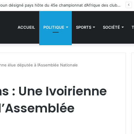
 sanctions de la CEDEAO : Le Bénin tend la main au Niger
ACCUEIL
POLITIQUE
SPORTS
SOCIÉTÉ
ienne élue députée à l’Assemblée Nationale
ns : Une Ivoirienne
 l’Assemblée