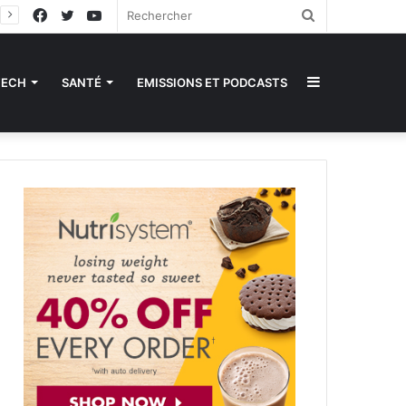
Facebook
Twitter
YouTube
Rechercher
Sidebar
TECH
SANTÉ
EMISSIONS ET PODCASTS
(barre
latérale)