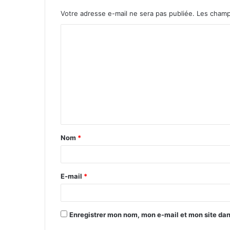
Votre adresse e-mail ne sera pas publiée.
Les champ
C
o
m
m
e
n
t
Nom
*
a
i
r
E-mail
*
e
*
Enregistrer mon nom, mon e-mail et mon site da