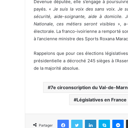
Devenue députée, elle s’engage à poursuivre 
payés. «
Je suis la voix des sans voix. J
sécurité, aide-soignante, aide à domicile. 
Nationale, ces métiers seront visibles
», a-
électorale. La franco-ivoirienne a remporté so
à l’ancienne ministre des Sports Roxana Mara
Rappelons que pour ces élections législative
présidentielle a décroché 245 sièges à l’Ass
de la majorité absolue.
7e circonscription du Val-de-Mar
Législatives en France
Facebook
Twitter
Linkedin
Skype
Messenger
Partager