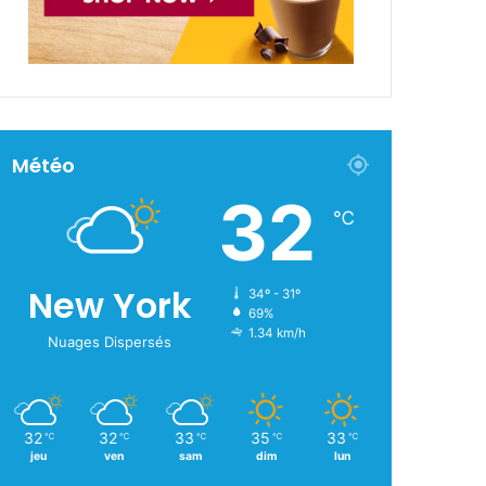
Météo
32
℃
New York
34º - 31º
69%
1.34 km/h
Nuages Dispersés
32
32
33
35
33
℃
℃
℃
℃
℃
jeu
ven
sam
dim
lun