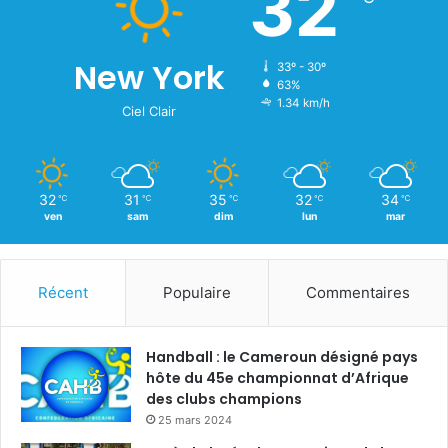
32
New York
33º - 30º
63%
1.34 km/h
Ciel Clair
32
31
35
32
34
℃
℃
℃
℃
℃
ven
sam
dim
lun
mar
Récent
Populaire
Commentaires
Handball : le Cameroun désigné pays
hôte du 45e championnat d’Afrique
des clubs champions
25 mars 2024