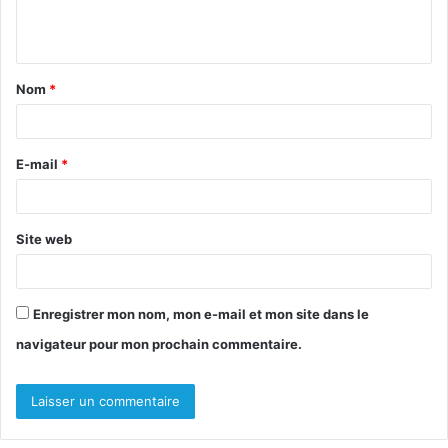
e
n
t
Nom
*
a
i
r
E-mail
*
e
*
Site web
Enregistrer mon nom, mon e-mail et mon site dans le
navigateur pour mon prochain commentaire.