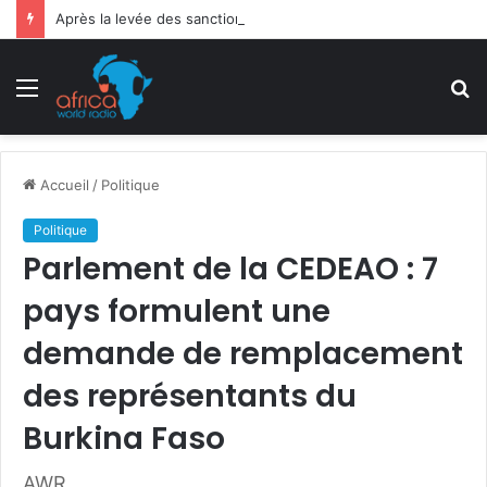
Après la levée des sanctions de la CEDEAO : Le Bénin tend la main au Niger
Menu
R
Accueil
/
Politique
Politique
Parlement de la CEDEAO : 7
pays formulent une
demande de remplacement
des représentants du
Burkina Faso
AWR