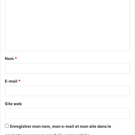
o
m
m
e
n
t
Nom
*
a
i
r
E-mail
*
e
*
Site web
Enregistrer mon nom, mon e-mail et mon site dans le