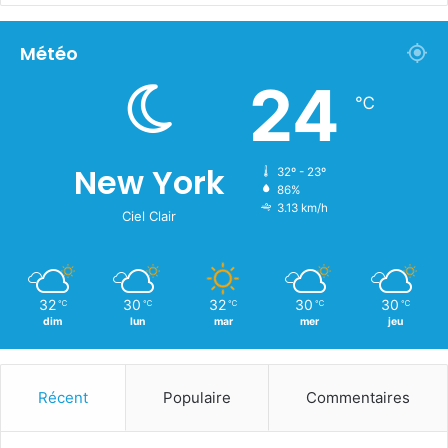
Météo
24
℃
New York
32º - 23º
86%
3.13 km/h
Ciel Clair
32
30
32
30
30
℃
℃
℃
℃
℃
dim
lun
mar
mer
jeu
Récent
Populaire
Commentaires