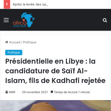
Après la levée des sanctions de la CEDEAO : Le Bénin tend la main au Niger
Menu
R
Accueil
/
Politique
Politique
Présidentielle en Libye : la
candidature de Saïf Al-
Islam, fils de Kadhafi rejetée
AWR
29 novembre 2021
Temps de lecture 1 minute