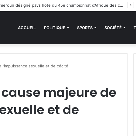
des sanctions de la CEDEAO : Le Bénin tend la main au Niger
ACCUEIL
POLITIQUE
SPORTS
SOCIÉTÉ
 l’impuissance sexuelle et de cécité
, cause majeure de
exuelle et de