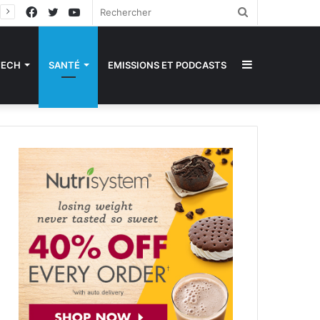
Facebook
Twitter
YouTube
Rechercher
Sidebar
TECH
SANTÉ
EMISSIONS ET PODCASTS
(barre
latérale)