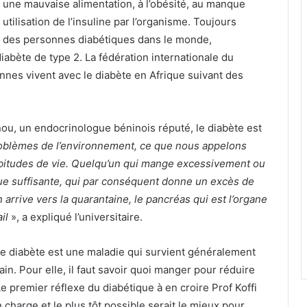
i à une mauvaise alimentation, à l’obésité, au manque
utilisation de l’insuline par l’organisme. Toujours
0% des personnes diabétiques dans le monde,
iabète de type 2. La fédération internationale du
nnes vivent avec le diabète en Afrique suivant des
ou, un endocrinologue béninois réputé, le diabète est
 problèmes de l’environnement, ce que nous appelons
abitudes de vie. Quelqu’un qui mange excessivement ou
que suffisante, qui par conséquent donne un excès de
n arrive vers la quarantaine, le pancréas qui est l’organe
ail
», a expliqué l’universitaire.
le diabète est une maladie qui survient généralement
. Pour elle, il faut savoir quoi manger pour réduire
e premier réflexe du diabétique à en croire Prof Koffi
charge et le plus tôt possible serait le mieux pour