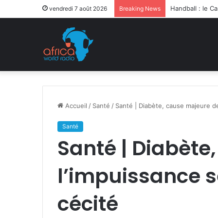
Après la levée 
vendredi 7 août 2026
Breaking News
Accueil
/
Santé
/
Santé | Diabète, cause majeure de
Santé
Santé | Diabète
l’impuissance s
cécité