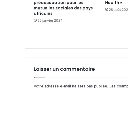
préoccupation pour les
Health »
mutuelles sociales des pays
28 août 20
africains
25 janvier 2024
Laisser un commentaire
Votre adresse e-mail ne sera pas publiée.
Les champ
C
o
m
m