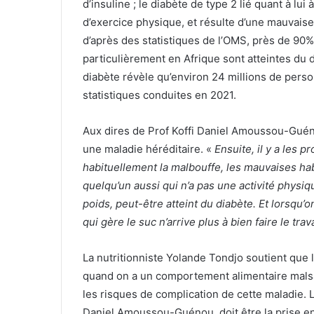
d’insuline ; le diabète de type 2 lié quant à lu
d’exercice physique, et résulte d’une mauvaise 
d’après des statistiques de l’OMS, près de 9
particulièrement en Afrique sont atteintes du d
diabète révèle qu’environ 24 millions de perso
statistiques conduites en 2021.
Aux dires de Prof Koffi Daniel Amoussou-Guén
une maladie héréditaire. «
Ensuite, il y a les
habituellement la malbouffe, les mauvaises h
quelqu’un aussi qui n’a pas une activité physi
poids, peut-être atteint du diabète. Et lorsqu’o
qui gère le suc n’arrive plus à bien faire le trav
La nutritionniste Yolande Tondjo soutient que 
quand on a un comportement alimentaire malsain
les risques de complication de cette maladie. L
Daniel Amoussou-Guénou, doit être la prise en 