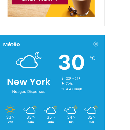
Météo
30
℃
New York
33º - 27º
72%
4.47 km/h
Nuages Dispersés
33
33
35
34
32
℃
℃
℃
℃
℃
ven
sam
dim
lun
mar