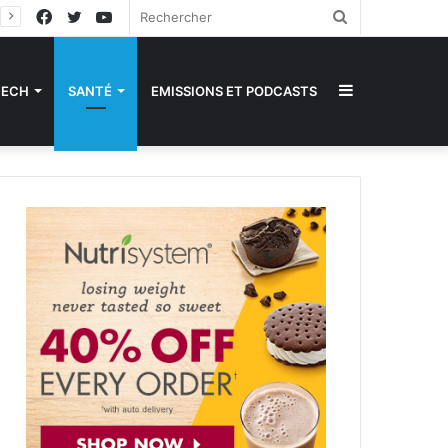
Facebook
Twitter
YouTube
Rechercher
Sidebar
TECH
SANTÉ
EMISSIONS ET PODCASTS
(barre
latérale)