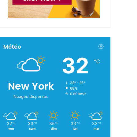
Météo
32
℃
New York
33º - 26º
68%
0.89 km/h
Nuages Dispersés
32
33
35
33
32
℃
℃
℃
℃
℃
ven
sam
dim
lun
mar