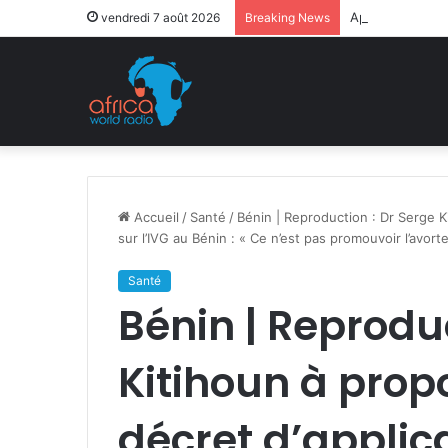
Après la levée 
vendredi 7 août 2026
Breaking News
Accueil
/
Santé
/
Bénin | Reproduction : Dr Serge Ki
sur l’IVG au Bénin : « Ce n’est pas promouvoir l’avort
Santé
Bénin | Reproduc
Kitihoun à prop
décret d’applica