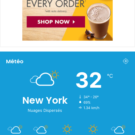
Météo
32
℃
New York
34º - 26º
69%
1.34 km/h
Nuages Dispersés