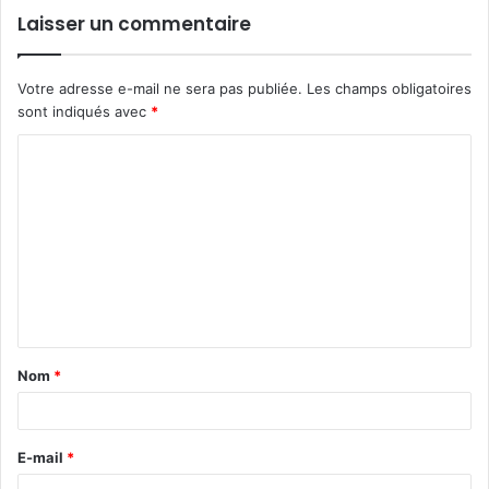
Laisser un commentaire
Votre adresse e-mail ne sera pas publiée.
Les champs obligatoires
sont indiqués avec
*
C
o
m
m
e
n
t
Nom
*
a
i
r
E-mail
*
e