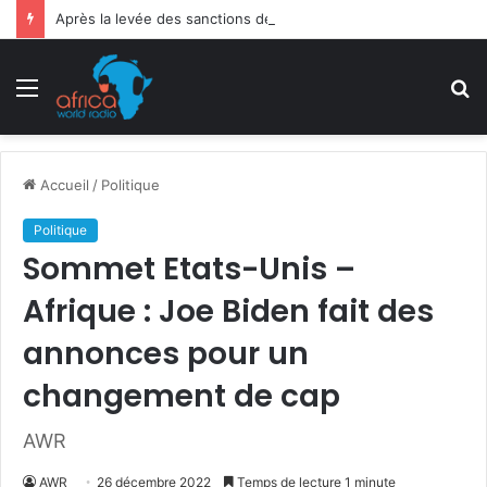
Après la levée des sanctions de la CEDEAO : Le Bénin tend la main au Niger
Menu
R
Accueil
/
Politique
Politique
Sommet Etats-Unis –
Afrique : Joe Biden fait des
annonces pour un
changement de cap
AWR
AWR
26 décembre 2022
Temps de lecture 1 minute