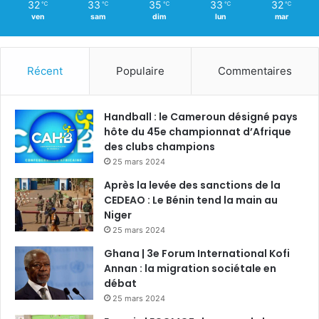
32
33
35
33
32
℃
℃
℃
℃
℃
ven
sam
dim
lun
mar
Récent
Populaire
Commentaires
Handball : le Cameroun désigné pays
hôte du 45e championnat d’Afrique
des clubs champions
25 mars 2024
Après la levée des sanctions de la
CEDEAO : Le Bénin tend la main au
Niger
25 mars 2024
Ghana | 3e Forum International Kofi
Annan : la migration sociétale en
débat
25 mars 2024