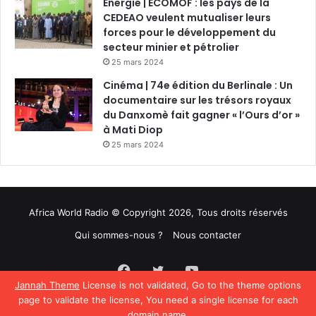
Energie | ECOMOF : les pays de la
CEDEAO veulent mutualiser leurs
forces pour le développement du
secteur minier et pétrolier
25 mars 2024
Cinéma | 74e édition du Berlinale : Un
documentaire sur les trésors royaux
du Danxomè fait gagner « l’Ours d’or »
à Mati Diop
25 mars 2024
Africa World Radio © Copyright 2026, Tous droits réservés
Qui sommes-nous ?
Nous contacter
Facebook
Twitter
YouTube
Jannah Theme
License is not validated, Go to the theme options
page to validate the license, You need a single license for each
domain name.