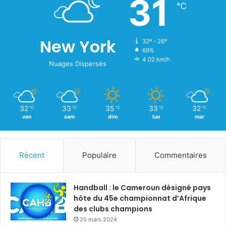
31
℃
New York
32º - 26º
69%
4.02 km/h
Nuages Dispersés
32
33
35
33
32
℃
℃
℃
℃
℃
ven
sam
dim
lun
mar
Récent
Populaire
Commentaires
Handball : le Cameroun désigné pays
hôte du 45e championnat d’Afrique
des clubs champions
25 mars 2024