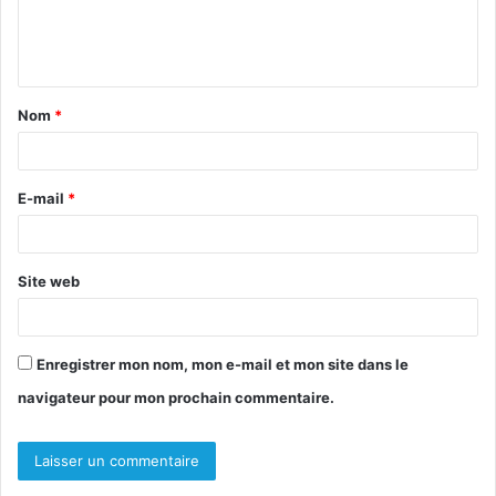
e
n
t
Nom
*
a
i
r
E-mail
*
e
*
Site web
Enregistrer mon nom, mon e-mail et mon site dans le
navigateur pour mon prochain commentaire.