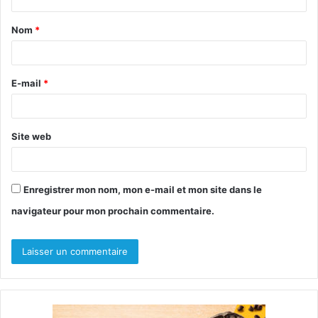
t
Nom
*
a
i
r
E-mail
*
e
*
Site web
Enregistrer mon nom, mon e-mail et mon site dans le
navigateur pour mon prochain commentaire.