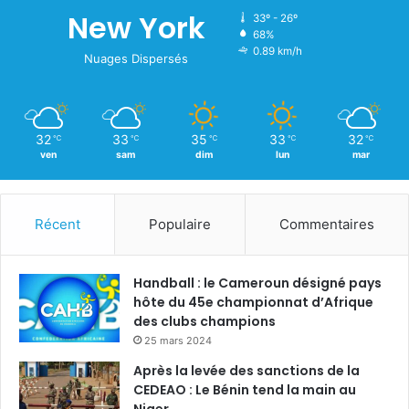
New York
33º - 26º
68%
0.89 km/h
Nuages Dispersés
32
33
35
33
32
℃
℃
℃
℃
℃
ven
sam
dim
lun
mar
Récent
Populaire
Commentaires
Handball : le Cameroun désigné pays
hôte du 45e championnat d’Afrique
des clubs champions
25 mars 2024
Après la levée des sanctions de la
CEDEAO : Le Bénin tend la main au