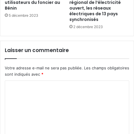
utilisateurs du foncier au
régional de l’électricité
Bénin
ouvert, les réseaux
électriques de 13 pays
5 décembre 2023
synchronisés
2 décembre 2023
Laisser un commentaire
Votre adresse e-mail ne sera pas publiée.
Les champs obligatoires
sont indiqués avec
*
C
o
m
m
e
n