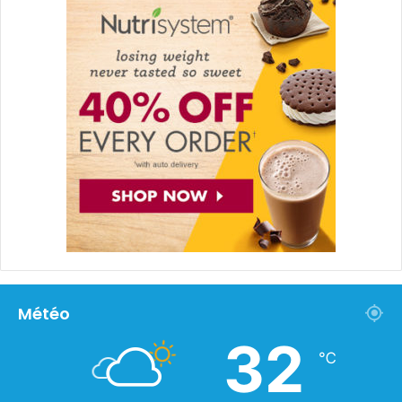
Météo
32
℃