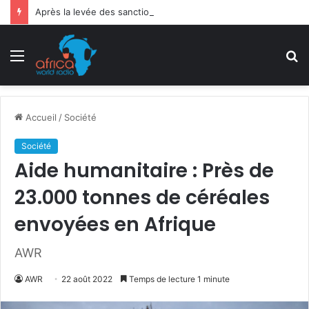
Après la levée des sanctions de la CEDEAO : Le Bénin tend la main au Niger
Menu
R
Accueil
/
Société
Société
Aide humanitaire : Près de
23.000 tonnes de céréales
envoyées en Afrique
AWR
AWR
22 août 2022
Temps de lecture 1 minute