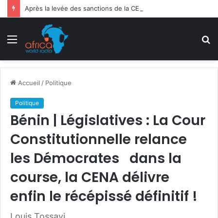
Après la levée des sanctions de la CEDEAO : Le Bénin tend la main au Niger
Menu
R
Accueil
/
Politique
Politique
Bénin | Législatives : La Cour
Constitutionnelle relance
les Démocrates dans la
course, la CENA délivre
enfin le récépissé définitif !
Louis Tossavi