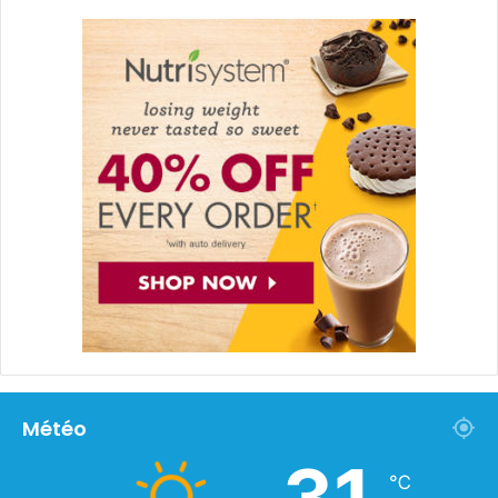
Météo
31
℃