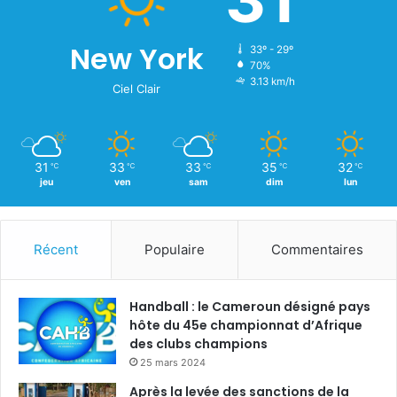
New York
33º - 29º
70%
3.13 km/h
Ciel Clair
31
33
33
35
32
℃
℃
℃
℃
℃
jeu
ven
sam
dim
lun
Récent
Populaire
Commentaires
Handball : le Cameroun désigné pays
hôte du 45e championnat d’Afrique
des clubs champions
25 mars 2024
Après la levée des sanctions de la