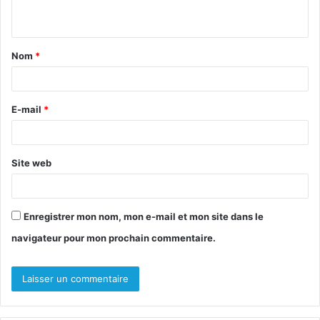
n
t
Nom
*
a
i
r
E-mail
*
e
*
Site web
Enregistrer mon nom, mon e-mail et mon site dans le
navigateur pour mon prochain commentaire.