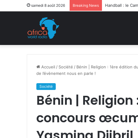
Après la levée d
samedi 8 août 2026
Breaking News
Accueil
/
Société
/
Bénin | Religion : 1ère édition
de l’évènement nous en parle !
Société
Bénin | Religion 
concours œcum
Yasmina Djibril