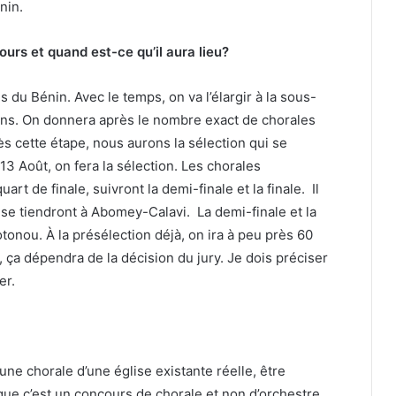
nin.
rs et quand est-ce qu’il aura lieu?
du Bénin. Avec le temps, on va l’élargir à la sous-
tions. On donnera après le nombre exact de chorales
ès cette étape, nous aurons la sélection qui se
13 Août, on fera la sélection. Les chorales
rt de finale, suivront la demi-finale et la finale. Il
le se tiendront à Abomey-Calavi. La demi-finale et la
tonou. À la présélection déjà, on ira à peu près 60
e, ça dépendra de la décision du jury. Je dois préciser
er.
’une chorale d’une église existante réelle, être
 que c’est un concours de chorale et non d’orchestre.