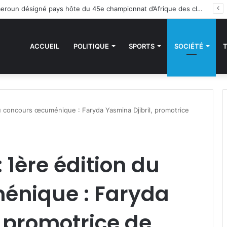
es sanctions de la CEDEAO : Le Bénin tend la main au Niger
ACCUEIL
POLITIQUE
SPORTS
SOCIÉTÉ
 du concours œcuménique : Faryda Yasmina Djibril, promotrice
: 1ère édition du
énique : Faryda
, promotrice de