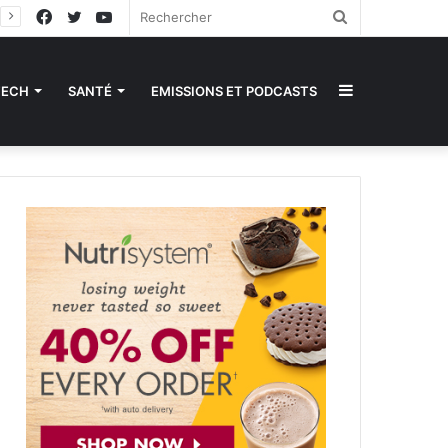
Facebook
Twitter
YouTube
Rechercher
Sidebar
TECH
SANTÉ
EMISSIONS ET PODCASTS
(barre
latérale)