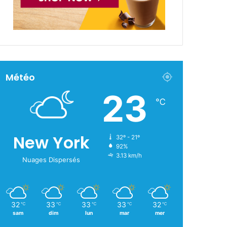
Météo
23
℃
New York
32º - 21º
92%
3.13 km/h
Nuages Dispersés
32
33
33
33
32
℃
℃
℃
℃
℃
sam
dim
lun
mar
mer