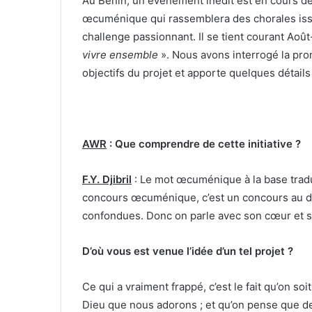
Au Bénin, un évènement inédit est en cours de p
œcuménique qui rassemblera des chorales issu
challenge passionnant. Il se tient courant Ao
vivre ensemble
». Nous avons interrogé la prom
objectifs du projet et apporte quelques détails 
AWR
: Que comprendre de cette initiative ?
F.Y. Djibril
: Le mot œcuménique à la base tradui
concours œcuménique, c’est un concours au di
confondues. Donc on parle avec son cœur et 
D’où vous est venue l’idée d’un tel projet ?
Ce qui a vraiment frappé, c’est le fait qu’on s
Dieu que nous adorons ; et qu’on pense que d