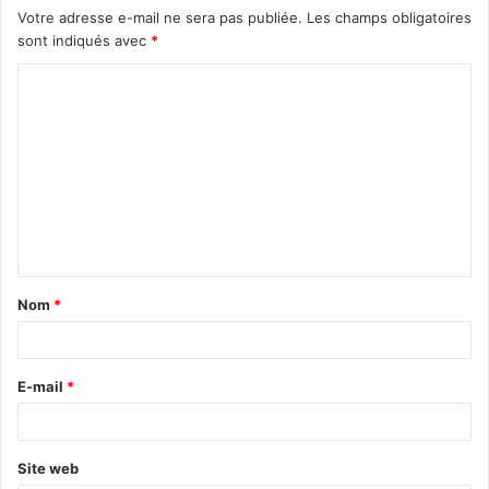
Votre adresse e-mail ne sera pas publiée.
Les champs obligatoires
sont indiqués avec
*
C
o
m
m
e
n
t
Nom
*
a
i
r
E-mail
*
e
*
Site web