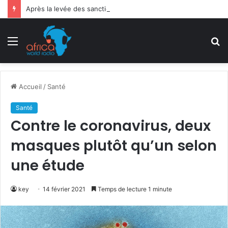
Après la levée des sanctions de la CEDEAO : Le Bénin tend la main au Niger
Menu
R
Accueil
/
Santé
Santé
Contre le coronavirus, deux
masques plutôt qu’un selon
une étude
key
14 février 2021
Temps de lecture 1 minute