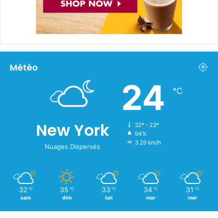
Météo
24
℃
New York
32º - 23º
94%
3.29 km/h
Nuages Dispersés
32
35
33
34
31
℃
℃
℃
℃
℃
sam
dim
lun
mar
mer