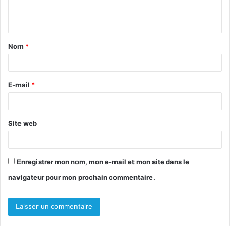
e
n
t
Nom
*
a
i
r
E-mail
*
e
*
Site web
Enregistrer mon nom, mon e-mail et mon site dans le
navigateur pour mon prochain commentaire.