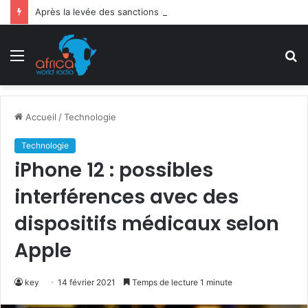
Après la levée des sanctions de la CEDEAO : Le Bénin tend la main au Niger
Menu
R
Accueil
/
Technologie
Technologie
iPhone 12 : possibles
interférences avec des
dispositifs médicaux selon
Apple
key
14 février 2021
Temps de lecture 1 minute