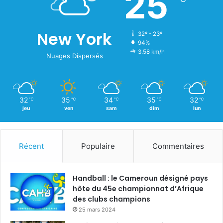
25
New York
32º - 23º
94%
3.58 km/h
Nuages Dispersés
32
35
34
35
32
℃
℃
℃
℃
℃
jeu
ven
sam
dim
lun
Récent
Populaire
Commentaires
Handball : le Cameroun désigné pays
hôte du 45e championnat d’Afrique
des clubs champions
25 mars 2024