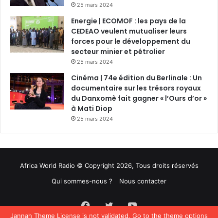
25 mars 2024
Energie | ECOMOF : les pays de la
CEDEAO veulent mutualiser leurs
forces pour le développement du
secteur minier et pétrolier
25 mars 2024
Cinéma | 74e édition du Berlinale : Un
documentaire sur les trésors royaux
du Danxomè fait gagner « l’Ours d’or »
à Mati Diop
25 mars 2024
Africa World Radio © Copyright 2026, Tous droits réservés
Qui sommes-nous ?
Nous contacter
Facebook
Twitter
YouTube
Jannah Theme
License is not validated, Go to the theme options