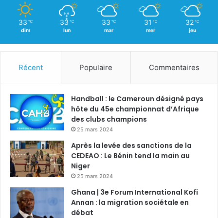
33
33
33
31
32
℃
℃
℃
℃
℃
dim
lun
mar
mer
jeu
Récent
Populaire
Commentaires
Handball : le Cameroun désigné pays
hôte du 45e championnat d’Afrique
des clubs champions
25 mars 2024
Après la levée des sanctions de la
CEDEAO : Le Bénin tend la main au
Niger
25 mars 2024
Ghana | 3e Forum International Kofi
Annan : la migration sociétale en
débat