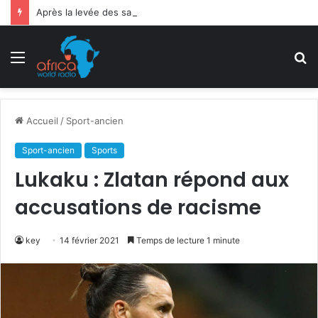
Après la levée des sanctions de la CEDEAO : Le Bénin tend la main au Niger
Menu
R
Accueil
/
Sport-ancien
Sport-ancien
Sports
Lukaku : Zlatan répond aux
accusations de racisme
key
14 février 2021
Temps de lecture 1 minute