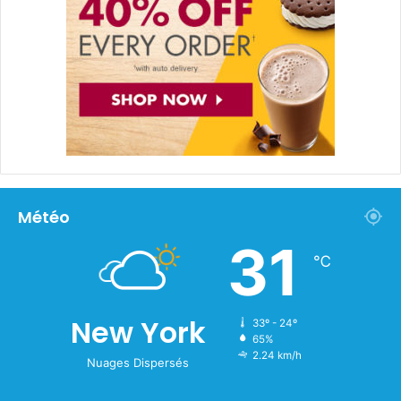
Météo
31
℃
New York
33º - 24º
65%
2.24 km/h
Nuages Dispersés