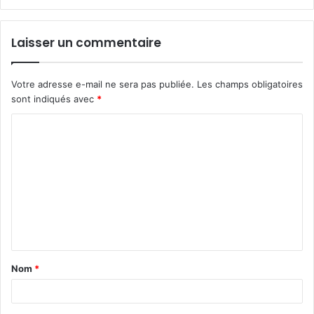
Laisser un commentaire
Votre adresse e-mail ne sera pas publiée.
Les champs obligatoires
sont indiqués avec
*
C
o
m
m
e
n
t
Nom
*
a
i
r