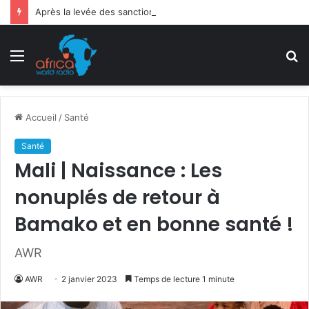
Après la levée des sanctions de la CEDEAO : Le Bénin tend la main au Niger
Menu
R
Accueil
/
Santé
Santé
Mali | Naissance : Les
nonuplés de retour à
Bamako et en bonne santé !
AWR
AWR
2 janvier 2023
Temps de lecture 1 minute