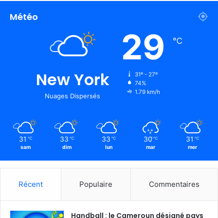
Météo
29
℃
New York
31º - 27º
74%
1.79 km/h
Nuages Dispersés
31
33
33
30
31
℃
℃
℃
℃
℃
sam
dim
lun
mar
mer
Récent
Populaire
Commentaires
Handball : le Cameroun désigné pays